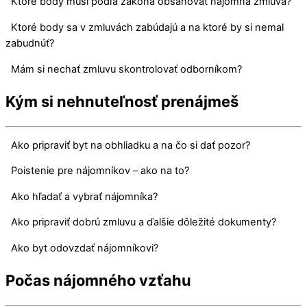
Ktoré body musí podľa zákona obsahovať nájomná zmluva?
Ktoré body sa v zmluvách zabúdajú a na ktoré by si nemal
zabudnúť?
Mám si nechať zmluvu skontrolovať odborníkom?
Kým si nehnuteľnosť prenájmeš
Ako pripraviť byt na obhliadku a na čo si dať pozor?
Poistenie pre nájomníkov – ako na to?
Ako hľadať a vybrať nájomníka?
Ako pripraviť dobrú zmluvu a ďalšie dôležité dokumenty?
Ako byt odovzdať nájomníkovi?
Počas nájomného vzťahu